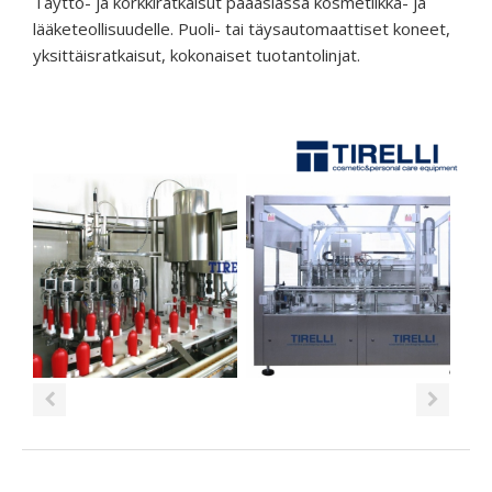
Täyttö- ja korkkiratkaisut pääasiassa kosmetiikka- ja
lääketeollisuudelle. Puoli- tai täysautomaattiset koneet,
yksittäisratkaisut, kokonaiset tuotantolinjat.