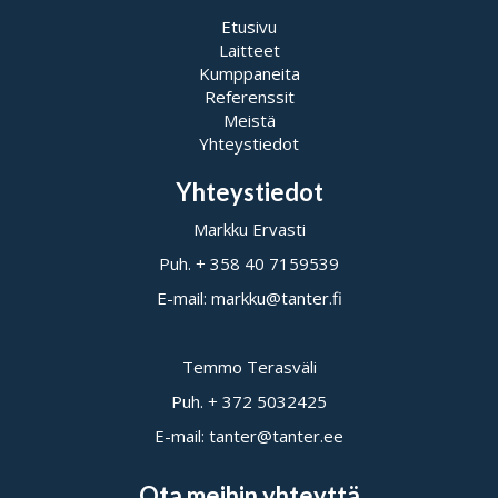
Etusivu
Laitteet
Kumppaneita
Referenssit
Meistä
Yhteystiedot
Yhteystiedot
Markku Ervasti
Puh. + 358 40 7159539
E-mail: markku@tanter.fi
Temmo Terasväli
Puh. + 372 5032425
E-mail: tanter@tanter.ee
Ota meihin yhteyttä