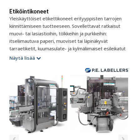
Etiköintikoneet
Yleiskäyttöiset etikettikoneet erityyppisten tarrojen
kiinnittämiseen tuotteeseen. Sovellettavat ratkaisut
muovi- tai lasiastioihin, tölkkeihin ja purkkeihin:
itseliimautuva paperi, muoviset tai läpinäkyvät
tarraetiketit, kuumasulate- ja kylmäliimaiset esileikatut
etiketit, rullasyötetyt kuumasulate- ja esiliimatut etiketit,
Näytä lisää
kutistuvat etiketit.